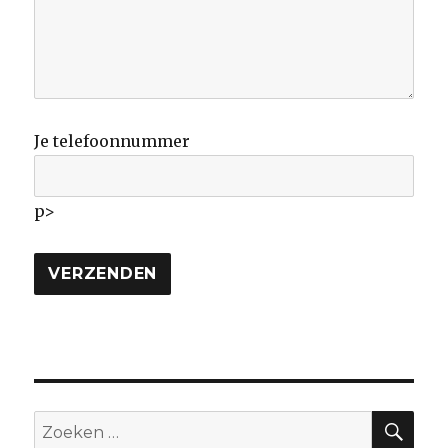
Je telefoonnummer
p>
ZO
Zoeken