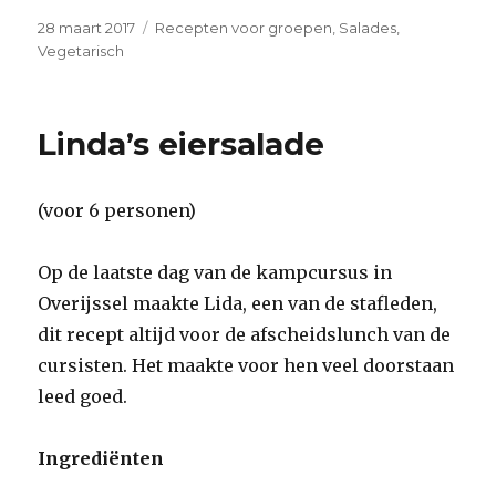
Geplaatst
Categorieën
28 maart 2017
Recepten voor groepen
,
Salades
,
op
Vegetarisch
Linda’s eiersalade
(voor 6 personen)
Op de laatste dag van de kampcursus in
Overijssel maakte Lida, een van de stafleden,
dit recept altijd voor de afscheidslunch van de
cursisten. Het maakte voor hen veel doorstaan
leed goed.
Ingrediënten