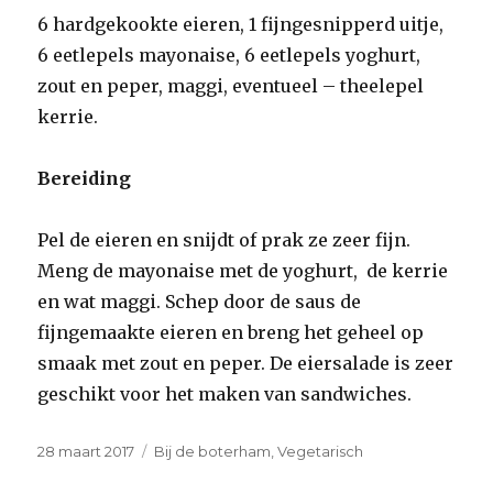
6 hardgekookte eieren, 1 fijngesnipperd uitje,
6 eetlepels mayonaise, 6 eetlepels yoghurt,
zout en peper, maggi, eventueel – theelepel
kerrie.
Bereiding
Pel de eieren en snijdt of prak ze zeer fijn.
Meng de mayonai­se met de yoghurt, de kerrie
en wat maggi. Schep door de saus de
fijngemaakte eieren en breng het geheel op
smaak met zout en peper. De eiersalade is zeer
geschikt voor het maken van sandwiches.
Geplaatst
Categorieën
28 maart 2017
Bij de boterham
,
Vegetarisch
op