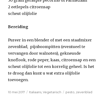
50 gram geraspte pecorino of Parmezaan
2 eetlepels citroensap
scheut olijfolie
Bereiding
Pureer in een blender of met een staafmixer
zevenblad, pijnboompitten (eventueel te
vervangen door walnoten), gekneusde
knoflook, rode peper, kaas, citroensap en een
scheut olijfolie tot een korrelig geheel. Is het
te droog dan kunt u wat extra olijfolie
toevoegen.
Geplaatst
Categorieën
Tags
10 mei 2017
Italiaans
,
Vegetarisch
pesto
,
zevenblad
op