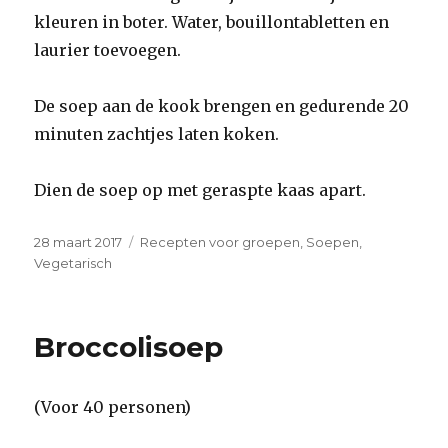
kleuren in boter. Water, bouillontabletten en
laurier toevoegen.
De soep aan de kook brengen en gedurende 20
minuten zachtjes laten koken.
Dien de soep op met geraspte kaas apart.
Geplaatst
Categorieën
28 maart 2017
Recepten voor groepen
,
Soepen
,
op
Vegetarisch
Broccolisoep
(Voor 40 personen)