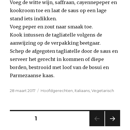
Voeg de witte wijn, saffraan, cayennepeper en
kookroom toe en laat de saus op een lage
stand iets indikken.
Voeg peper en zout naar smaak toe.
Kook intussen de tagliatelle volgens de
aanwijzing op de verpakking beetgaar.
Schep de afgegoten tagliatelle door de saus en
serveer het gerecht in kommen of diepe
borden, bestrooid met loof van de bosui en
Parmezaanse kaas.
Geplaatst
Categorieën
28 maart 2017
Hoofdgerechten
,
Italiaans
,
Vegetarisch
op
Berichtnavigatie
PAGINA
1
VOL