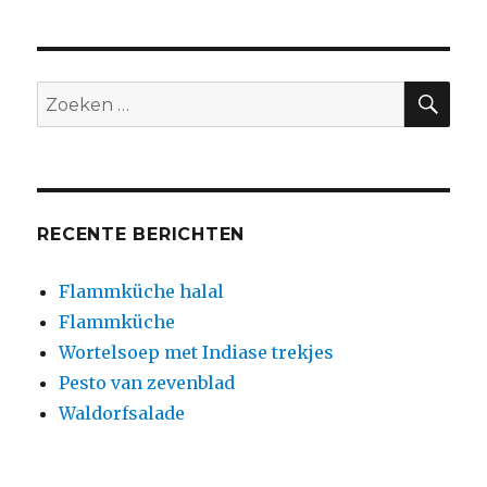
GEN
DE
PAGI
NA
ZO
Zoeken
naar:
RECENTE BERICHTEN
Flammküche halal
Flammküche
Wortelsoep met Indiase trekjes
Pesto van zevenblad
Waldorfsalade