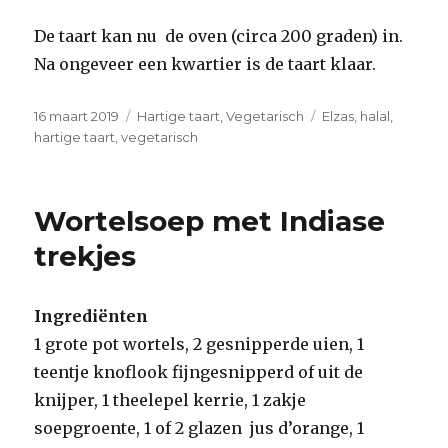
De taart kan nu de oven (circa 200 graden) in.
Na ongeveer een kwartier is de taart klaar.
Geplaatst
Categorieën
Tags
16 maart 2019
Hartige taart
,
Vegetarisch
Elzas
,
halal
,
op
hartige taart
,
vegetarisch
Wortelsoep met Indiase
trekjes
Ingrediënten
1 grote pot wortels, 2 gesnipperde uien, 1
teentje knoflook fijngesnipperd of uit de
knijper, 1 theelepel kerrie, 1 zakje
soepgroente, 1 of 2 glazen jus d’orange, 1