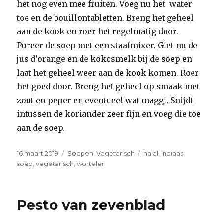
het nog even mee fruiten. Voeg nu het water
toe en de bouillontabletten. Breng het geheel
aan de kook en roer het regelmatig door.
Pureer de soep met een staafmixer. Giet nu de
jus d’orange en de kokosmelk bij de soep en
laat het geheel weer aan de kook komen. Roer
het goed door. Breng het geheel op smaak met
zout en peper en eventueel wat maggi. Snijdt
intussen de koriander zeer fijn en voeg die toe
aan de soep.
Geplaatst
Categorieën
Tags
16 maart 2019
Soepen
,
Vegetarisch
halal
,
Indiaas
,
op
soep
,
vegetarisch
,
wortelen
Pesto van zevenblad