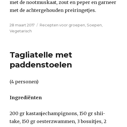
met de nootmuskaat, zout en peper en garneer
met de achtergehouden preiringetjes.
Geplaatst
Categorieën
28 maart 2017
Recepten voor groepen
,
Soepen
,
op
Vegetarisch
Tagliatelle met
paddenstoelen
(4 personen)
Ingrediënten
200 gr kastanjechampignons, 150 gr shii-
take, 150 gr oesterzwammen, 3 bosuitjes, 2