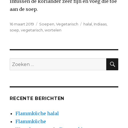
intussen de koriander zeer fijn en voeg die toe
aan de soep.
Geplaatst
Categorieën
Tags
16 maart 2019
Soepen
,
Vegetarisch
halal
,
Indiaas
,
op
soep
,
vegetarisch
,
wortelen
ZO
Zoeken
naar:
RECENTE BERICHTEN
Flammküche halal
Flammküche